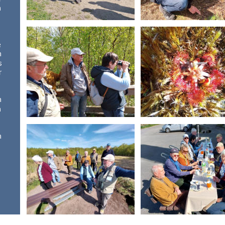
n 
 
 
 
s 
r 
n 
 
n 