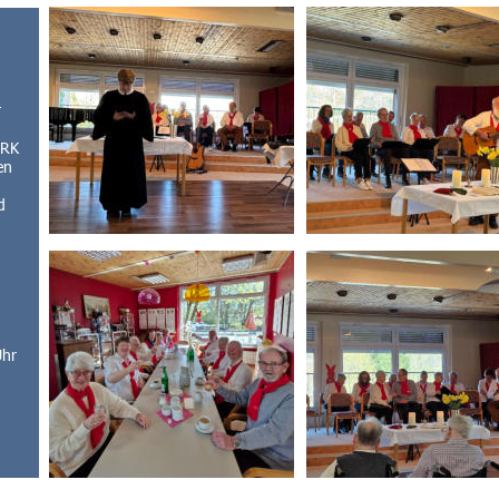
 
RK 
en 
d 
Uhr